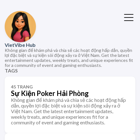
VietVibe Hub
Không gian để khám phá và chia sẻ các hoạt động hấp dẫn, quyền
lợi đặc biệt và sự kiện sôi động xảy ra ở Việt Nam. Get the latest
entertainment updates, weekly treats, and unique experiences fit
for a community of event and gaming enthusiasts.
TAGS
45 TRANG
Sự Kiện Poker Hải Phòng
Không gian để khám phá và chia sẻ các hoạt động hấp
dẫn, quyền lợi đặc biệt và sự kiện sôi động xảy ra ở
Việt Nam. Get the latest entertainment updates,
weekly treats, and unique experiences fit for a
community of event and gaming enthusiasts.