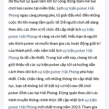
đã thu hút sự quan tâm lớn từ cộng đồng đam mê bài
chơi bài casino tại miền Bắc. Lịch
sự kiện poker Hải
Phòng
ngày càng phong phú, từ giải đấu nhỏ đến những
cuộc thi lớn mang tầm quốc tế. Để người chơi dễ dàng
theo dõi, các đơn vị tổ chức đã cập nhật lịch
sự kiện
poker Hải Phòng
rõ ràng và chi tiết. Nếu bạn là người
yêu thích poker và muốn tham gia các hoạt động giải trí
của thành phố, việc nắm bắt lịch
sự kiện poker Hải
Phòng
là rất cần thiết. Trong bài viết này, chúng tôi sẽ
giới thiệu về các sự kiện poker sắp tới và hướng dẫn
cách theo dõi lịch
sự kiện poker Hải Phòng
phù hợp
nhất. Chắc chắn rằng, với những thông tin cập nhật liên
tục, bạn sẽ không bỏ lỡ bất kỳ cơ hội nào để chơi
poker đỉnh cao tại Hải Phòng. Đừng quên theo dõi các
kênh truyền thông chính thức để cập nhật lịch
sự kiện
poker Hải Phòng
mới nhất trong năm 2023. Tham gia