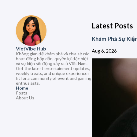
Latest Posts
Khám Phá Sự Kiện
VietVibe Hub
Aug 6, 2026
Không gian để khám phá và chia sẻ các
hoạt động hấp dẫn, quyền lợi đặc biệt
và sự kiện sôi động xảy ra ở Việt Nam.
Get the latest entertainment updates,
weekly treats, and unique experiences
fit for a community of event and gaming
enthusiasts.
Home
Posts
About Us