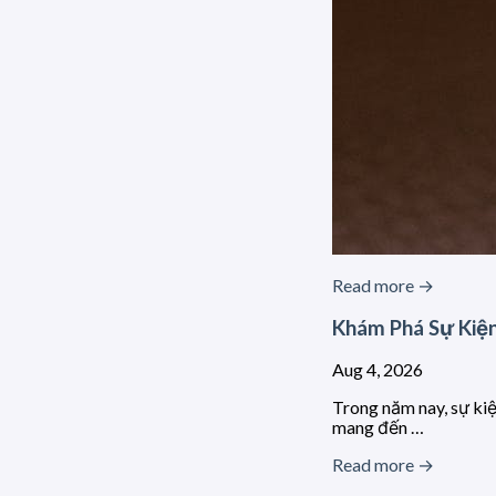
Read more →
Khám Phá Sự Kiện
Aug 4, 2026
Trong năm nay, sự kiệ
mang đến …
Read more →