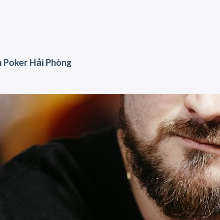
 Poker Hải Phòng