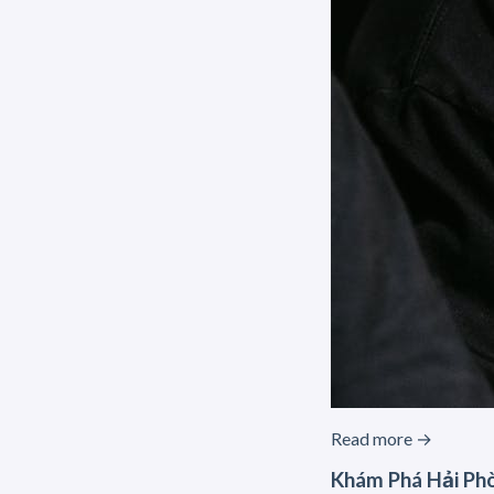
Read more →
Khám Phá Hải Phò