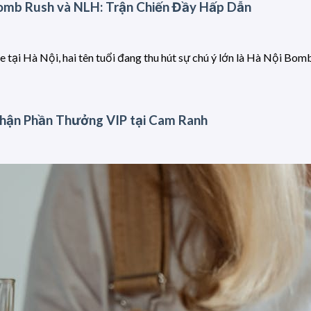
Bomb Rush và NLH: Trận Chiến Đầy Hấp Dẫn
e tại Hà Nội, hai tên tuổi đang thu hút sự chú ý lớn là Hà Nội 
hận Phần Thưởng VIP tại Cam Ranh