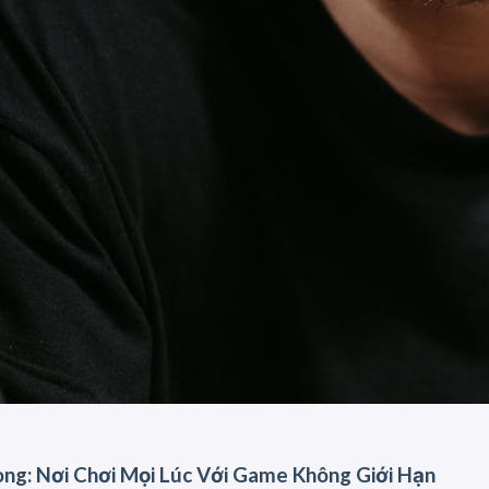
ng: Nơi Chơi Mọi Lúc Với Game Không Giới Hạn