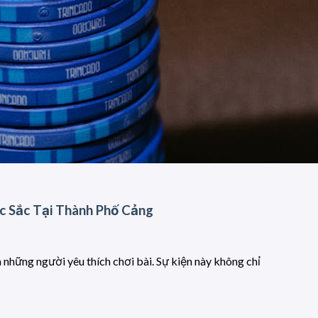
c Sắc Tại Thành Phố Cảng
những người yêu thích chơi bài. Sự kiện này không chỉ