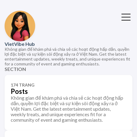
VietVibe Hub
Không gian để khám phá và chia sẻ các hoạt động hấp dẫn, quyền
lợi đặc biệt và sự kiện sôi động xảy ra ở Việt Nam. Get the latest
entertainment updates, weekly treats, and unique experiences fit
for a community of event and gaming enthusiasts.
SECTION
174 TRANG
Posts
Không gian để khám phá và chia sẻ các hoạt động hấp
dẫn, quyền lợi đặc biệt và sự kiện sôi động xảy ra ở
Việt Nam. Get the latest entertainment updates,
weekly treats, and unique experiences fit for a
community of event and gaming enthusiasts.