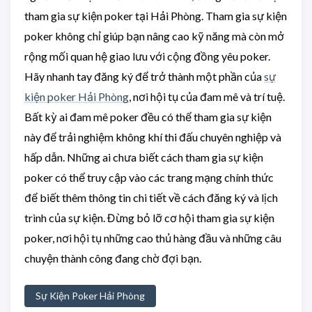
tham gia sự kiện poker tại Hải Phòng. Tham gia sự kiện
poker không chỉ giúp bạn nâng cao kỹ năng mà còn mở
rộng mối quan hệ giao lưu với cộng đồng yêu poker.
Hãy nhanh tay đăng ký để trở thành một phần của
sự
kiện poker Hải Phòng
, nơi hội tụ của đam mê và trí tuệ.
Bất kỳ ai đam mê poker đều có thể tham gia sự kiện
này để trải nghiệm không khí thi đấu chuyên nghiệp và
hấp dẫn. Những ai chưa biết cách tham gia sự kiện
poker có thể truy cập vào các trang mạng chính thức
để biết thêm thông tin chi tiết về cách đăng ký và lịch
trình của sự kiện. Đừng bỏ lỡ cơ hội tham gia sự kiện
poker, nơi hội tụ những cao thủ hàng đầu và những câu
chuyện thành công đang chờ đợi bạn.
Sự Kiện Poker Hải Phòng