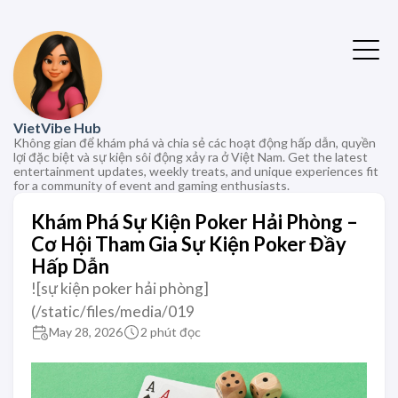
VietVibe Hub
Không gian để khám phá và chia sẻ các hoạt động hấp dẫn, quyền
lợi đặc biệt và sự kiện sôi động xảy ra ở Việt Nam. Get the latest
entertainment updates, weekly treats, and unique experiences fit
for a community of event and gaming enthusiasts.
Khám Phá Sự Kiện Poker Hải Phòng –
Cơ Hội Tham Gia Sự Kiện Poker Đầy
Hấp Dẫn
![sự kiện poker hải phòng]
(/static/files/media/019
May 28, 2026
2 phút đọc