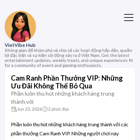
VietVibe Hub
Không gian để khám phá và chia sẻ các hoạt động hấp dẫn, quyền
lợi đặc biệt và sự kiện sôi động xảy ra ở Việt Nam. Get the latest
entertainment updates, weekly treats, and unique experiences fit
for a community of event and gaming enthusiasts.
Cam Ranh Phần Thưởng VIP: Những
Ưu Đãi Không Thể Bỏ Qua
Phần luôn thu hút những khách hàng trung
thành với
Jun 23, 2026
2 phút đọc
Phần luôn thu hút những khách hàng trung thành với các
phần thưởng Cam Ranh VIP. Những người chơi này