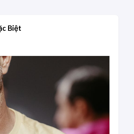
c Biệt