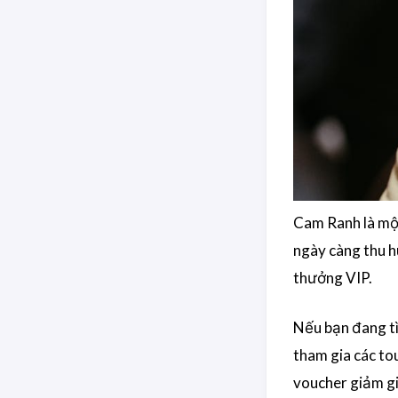
Cam Ranh là một
ngày càng thu h
thưởng VIP.
Nếu bạn đang tì
tham gia các to
voucher giảm gi