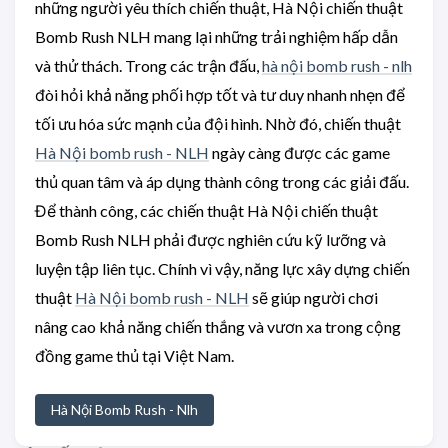
những người yêu thích chiến thuật, Hà Nội chiến thuật
Bomb Rush NLH mang lại những trải nghiệm hấp dẫn
và thử thách. Trong các trận đấu,
hà nội bomb rush - nlh
đòi hỏi khả năng phối hợp tốt và tư duy nhanh nhẹn để
tối ưu hóa sức mạnh của đội hình. Nhờ đó, chiến thuật
Hà Nội bomb rush - NLH
ngày càng được các game
thủ quan tâm và áp dụng thành công trong các giải đấu.
Để thành công, các chiến thuật Hà Nội chiến thuật
Bomb Rush NLH phải được nghiên cứu kỹ lưỡng và
luyện tập liên tục. Chính vì vậy, năng lực xây dựng chiến
thuật
Hà Nội bomb rush - NLH
sẽ giúp người chơi
nâng cao khả năng chiến thắng và vươn xa trong cộng
đồng game thủ tại Việt Nam.
Hà Nội Bomb Rush - Nlh