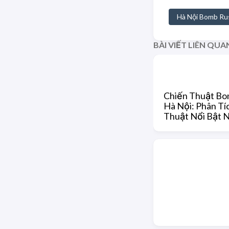
Hà Nội Bomb Rus
BÀI VIẾT LIÊN QUA
Chiến Thuật Bo
Hà Nội: Phân Tí
Thuật Nổi Bật 