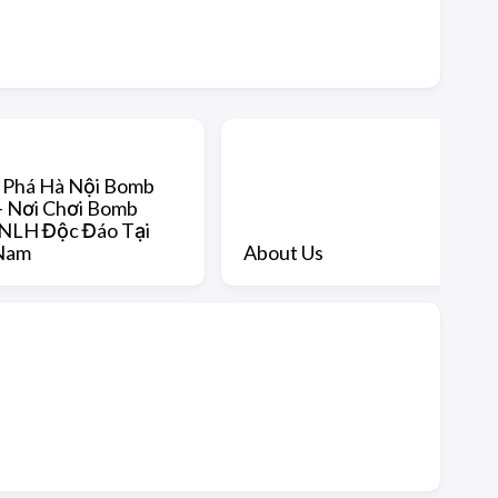
 Phá Hà Nội Bomb
- Nơi Chơi Bomb
NLH Độc Đáo Tại
 Nam
About Us