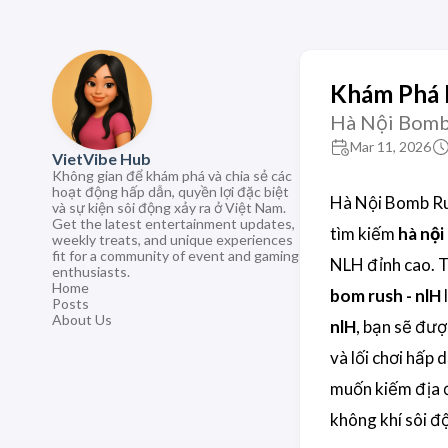
Khám Phá 
Hà Nội Bomb 
Mar 11, 2026
VietVibe Hub
Không gian để khám phá và chia sẻ các
hoạt động hấp dẫn, quyền lợi đặc biệt
Hà Nội Bomb Rus
và sự kiện sôi động xảy ra ở Việt Nam.
Get the latest entertainment updates,
tìm kiếm
hà nội
weekly treats, and unique experiences
fit for a community of event and gaming
NLH đỉnh cao. T
enthusiasts.
Home
bom rush - nlH
Posts
About Us
nlH
, bạn sẽ đượ
và lối chơi hấp 
muốn kiếm địa đ
không khí sôi đ