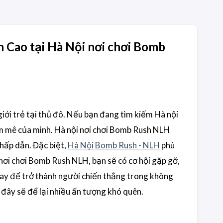
 Cao tại Hà Nội nơi chơi Bomb
iới trẻ tại thủ đô. Nếu bạn đang tìm kiếm Hà nội
m mê của mình. Hà nội nơi chơi Bomb Rush NLH
hấp dẫn. Đặc biệt,
Hà Nội Bomb Rush - NLH
phù
 nơi chơi Bomb Rush NLH, bạn sẽ có cơ hội gặp gỡ,
nay để trở thành người chiến thắng trong không
 đây sẽ để lại nhiều ấn tượng khó quên.