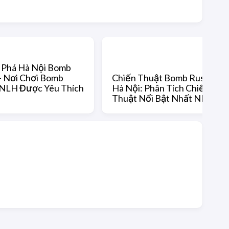
 Phá Hà Nội Bomb
- Nơi Chơi Bomb
Chiến Thuật Bomb Rush
NLH Được Yêu Thích
Hà Nội: Phân Tích Chiến
Thuật Nổi Bật Nhất NLH