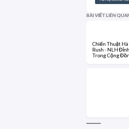
BÀI VIẾT LIÊN QUA
Chiến Thuật Hà
Rush - NLH Đỉn
Trong Cộng Đồ