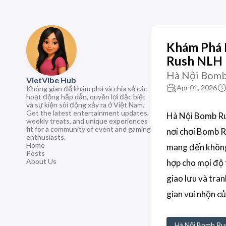
Khám Phá H
Rush NLH
Hà Nội Bomb 
VietVibe Hub
Apr 01, 2026
Không gian để khám phá và chia sẻ các
hoạt động hấp dẫn, quyền lợi đặc biệt
và sự kiện sôi động xảy ra ở Việt Nam.
Get the latest entertainment updates,
Hà Nội Bomb Rus
weekly treats, and unique experiences
fit for a community of event and gaming
nơi chơi Bomb R
enthusiasts.
Home
mang đến không 
Posts
About Us
hợp cho mọi độ 
giao lưu và tra
gian vui nhộn c
Hà Nội Bomb Rus