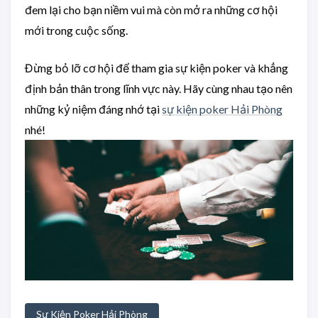
đem lại cho bạn niềm vui mà còn mở ra những cơ hội
mới trong cuộc sống.
Đừng bỏ lỡ cơ hội để tham gia sự kiện poker và khẳng
định bản thân trong lĩnh vực này. Hãy cùng nhau tạo nên
những kỷ niệm đáng nhớ tại
sự kiện poker Hải Phòng
nhé!
Sự Kiện Poker Hải Phòng