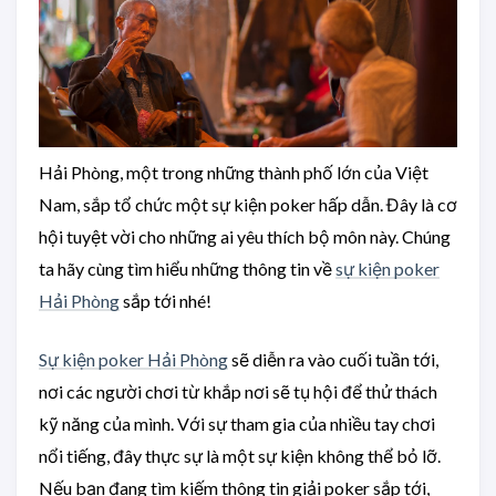
Hải Phòng, một trong những thành phố lớn của Việt
Nam, sắp tổ chức một sự kiện poker hấp dẫn. Đây là cơ
hội tuyệt vời cho những ai yêu thích bộ môn này. Chúng
ta hãy cùng tìm hiểu những thông tin về
sự kiện poker
Hải Phòng
sắp tới nhé!
Sự kiện poker Hải Phòng
sẽ diễn ra vào cuối tuần tới,
nơi các người chơi từ khắp nơi sẽ tụ hội để thử thách
kỹ năng của mình. Với sự tham gia của nhiều tay chơi
nổi tiếng, đây thực sự là một sự kiện không thể bỏ lỡ.
Nếu bạn đang tìm kiếm thông tin giải poker sắp tới,