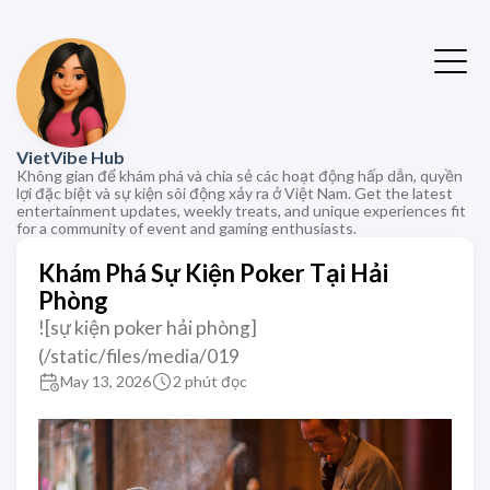
VietVibe Hub
Không gian để khám phá và chia sẻ các hoạt động hấp dẫn, quyền
lợi đặc biệt và sự kiện sôi động xảy ra ở Việt Nam. Get the latest
entertainment updates, weekly treats, and unique experiences fit
for a community of event and gaming enthusiasts.
Khám Phá Sự Kiện Poker Tại Hải
Phòng
![sự kiện poker hải phòng]
(/static/files/media/019
May 13, 2026
2 phút đọc