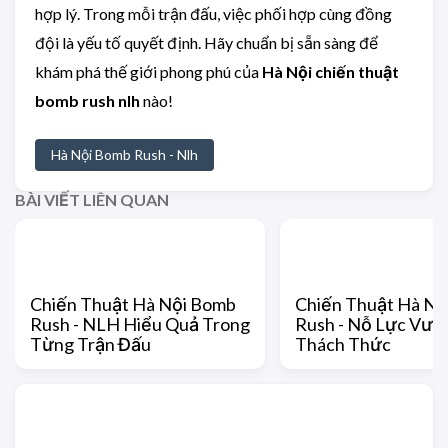
hợp lý. Trong mỗi trận đấu, việc phối hợp cùng đồng
đội là yếu tố quyết định. Hãy chuẩn bị sẵn sàng để
khám phá thế giới phong phú của
Hà Nội chiến thuật
bomb rush nlh
nào!
Hà Nội Bomb Rush - Nlh
BÀI VIẾT LIÊN QUAN
Chiến Thuật Hà Nội Bomb
Chiến Thuật Hà Nộ
Rush - NLH Hiểu Quả Trong
Rush - Nỗ Lực Vượ
Từng Trận Đấu
Thách Thức