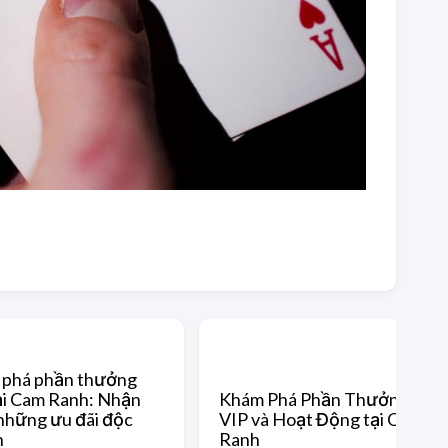
phá phần thưởng
ại Cam Ranh: Nhận
Khám Phá Phần Thưởng
những ưu đãi độc
VIP và Hoạt Động tại Cam
n
Ranh