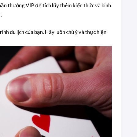
hần thưởng VIP để tích lũy thêm kiến thức và kinh
.
ình du lịch của bạn. Hãy luôn chú ý và thực hiện