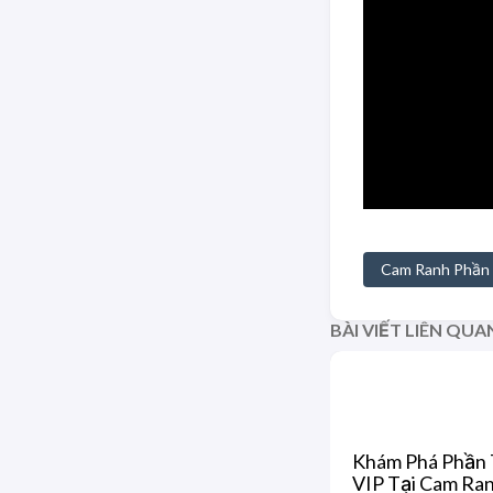
Cam Ranh Phần
BÀI VIẾT LIÊN QUA
Khám Phá Phần
VIP Tại Cam Ra