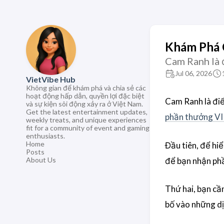
Khám Phá 
Cam Ranh là 
Jul 06, 2026
VietVibe Hub
Không gian để khám phá và chia sẻ các
hoạt động hấp dẫn, quyền lợi đặc biệt
Cam Ranh là điể
và sự kiện sôi động xảy ra ở Việt Nam.
Get the latest entertainment updates,
phần thưởng VI
weekly treats, and unique experiences
fit for a community of event and gaming
enthusiasts.
Home
Đầu tiên, để hi
Posts
để bạn nhận phầ
About Us
Thứ hai, bạn cần
bố vào những dị