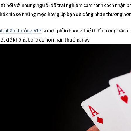
kết nối với những người đã trải nghiệm cam ranh cách nhận p
hể chia sẻ những mẹo hay giúp bạn dễ dàng nhận thưởng hơn
nh phần thưởng VIP
là một phần không thể thiếu trong hành tr
iết để không bỏ lỡ cơ hội nhận thưởng này.