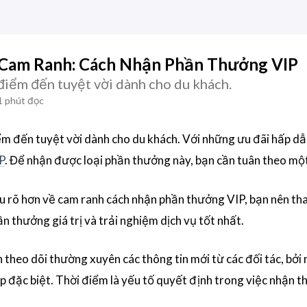
Cam Ranh: Cách Nhận Phần Thưởng VIP
điểm đến tuyệt vời dành cho du khách.
1 phút đọc
m đến tuyệt vời dành cho du khách. Với những ưu đãi hấp d
P
. Để nhận được loại phần thưởng này, bạn cần tuân theo một
ểu rõ hơn về cam ranh cách nhận phần thưởng VIP, bạn nên tha
n thưởng giá trị và trải nghiệm dịch vụ tốt nhất.
 theo dõi thường xuyên các thông tin mới từ các đối tác, bởi 
p đặc biệt. Thời điểm là yếu tố quyết định trong việc nhận t