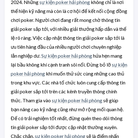
2024. Những
sự kiện poker hải phòng
không chỉ là nơi
thể hiện kỹ năng mà còn là cơ hội để kết nối cộng đồng
chơi poker. Người chơi đang rất mong chờ thông tin
giải poker sắp tới, với nhiều giải thưởng hấp dẫn và thể
lệ rõ ràng. Việc cập nhật thông tin giải poker sắp tới là
ưu tiên hàng đầu của nhiều người chơi chuyên nghiệp
lẫn nghiệp dư.
Sự kiện poker hải phòng
hứa hẹn mang
lại bầu không khí cạnh tranh sôi nổi. Đừng bỏ lỡ
sự kiện
poker hải phòng
khi muốn thử sức cùng những cao thủ
trong khu vực. Các nhà tổ chức luôn cung cấp thông tin
giải poker sắp tới trên các kênh truyền thông chính
thức. Tham gia vào
sự kiện poker hải phòng
sẽ giúp
bạn nâng cao kỹ năng cũng như mở rộng mối quan hệ.
Để có trải nghiệm tốt nhất, đừng quên theo dõi thông
tin giải poker sắp tới được cập nhật thường xuyên.
Chắc chắn,
sự kiện poker hải phòng
sẽ là điểm nhấn