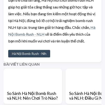
bạn trẻ chia sẻ rằng, Hà Nội nơi chơi bomb rush NLH
giúp họ giải tỏa căng thẳng sau những giờ học tập và
làm việc. Nếu bạn đang tìm kiếm một hoạt động thú vị
tại Hà Nội, đừng bỏ lỡ cơ hội trải nghiệm bomb rush
NLH tại các trung tâm giải trí hàng đầu. Chắc chắn,
Hà
Nội Bomb Rush - NLH
sẽ là điểm đến yêu thích của
bạn mỗi khi muốn vui chơi và rèn luyện thể chất.
Hà Nội Bomb Rush - Nlh
BÀI VIẾT LIÊN QUAN
So Sánh Hà Nội Bomb Rush
So Sánh Hà Nội Bo
và NLH: Nên Chơi Trò Nào?
và NLH: Điều Gì N