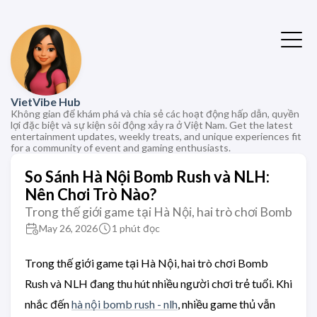
VietVibe Hub
Không gian để khám phá và chia sẻ các hoạt động hấp dẫn, quyền
lợi đặc biệt và sự kiện sôi động xảy ra ở Việt Nam. Get the latest
entertainment updates, weekly treats, and unique experiences fit
for a community of event and gaming enthusiasts.
So Sánh Hà Nội Bomb Rush và NLH:
Nên Chơi Trò Nào?
Trong thế giới game tại Hà Nội, hai trò chơi Bomb
May 26, 2026
1 phút đọc
Trong thế giới game tại Hà Nội, hai trò chơi Bomb
Rush và NLH đang thu hút nhiều người chơi trẻ tuổi. Khi
nhắc đến
hà nội bomb rush - nlh
, nhiều game thủ vẫn