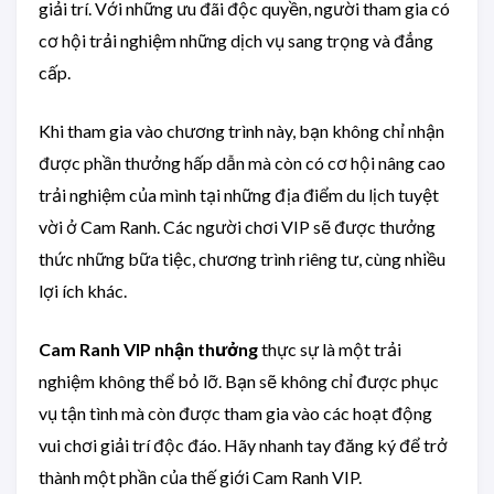
giải trí. Với những ưu đãi độc quyền, người tham gia có
cơ hội trải nghiệm những dịch vụ sang trọng và đẳng
cấp.
Khi tham gia vào chương trình này, bạn không chỉ nhận
được phần thưởng hấp dẫn mà còn có cơ hội nâng cao
trải nghiệm của mình tại những địa điểm du lịch tuyệt
vời ở Cam Ranh. Các người chơi VIP sẽ được thưởng
thức những bữa tiệc, chương trình riêng tư, cùng nhiều
lợi ích khác.
Cam Ranh VIP nhận thưởng
thực sự là một trải
nghiệm không thể bỏ lỡ. Bạn sẽ không chỉ được phục
vụ tận tình mà còn được tham gia vào các hoạt động
vui chơi giải trí độc đáo. Hãy nhanh tay đăng ký để trở
thành một phần của thế giới Cam Ranh VIP.