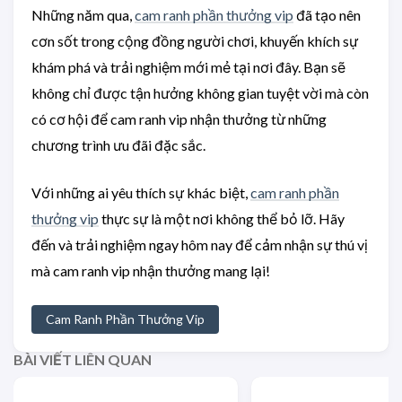
Những năm qua,
cam ranh phần thưởng vip
đã tạo nên
cơn sốt trong cộng đồng người chơi, khuyến khích sự
khám phá và trải nghiệm mới mẻ tại nơi đây. Bạn sẽ
không chỉ được tận hưởng không gian tuyệt vời mà còn
có cơ hội để cam ranh vip nhận thưởng từ những
chương trình ưu đãi đặc sắc.
Với những ai yêu thích sự khác biệt,
cam ranh phần
thưởng vip
thực sự là một nơi không thể bỏ lỡ. Hãy
đến và trải nghiệm ngay hôm nay để cảm nhận sự thú vị
mà cam ranh vip nhận thưởng mang lại!
Cam Ranh Phần Thưởng Vip
BÀI VIẾT LIÊN QUAN