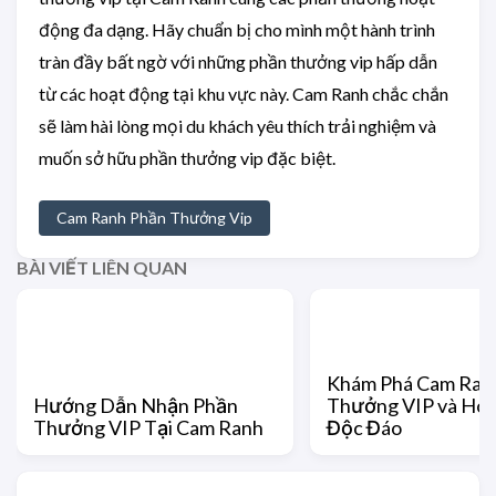
động đa dạng. Hãy chuẩn bị cho mình một hành trình
tràn đầy bất ngờ với những phần thưởng vip hấp dẫn
từ các hoạt động tại khu vực này. Cam Ranh chắc chắn
sẽ làm hài lòng mọi du khách yêu thích trải nghiệm và
muốn sở hữu phần thưởng vip đặc biệt.
Cam Ranh Phần Thưởng Vip
BÀI VIẾT LIÊN QUAN
Khám Phá Cam Ran
Hướng Dẫn Nhận Phần
Thưởng VIP và Ho
Thưởng VIP Tại Cam Ranh
Độc Đáo