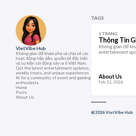
TAGS
1 TRANG
Thông Tin Gi
Không gian để khá
VietVibe Hub
entertainment upd
Không gian để khám phá và chia sẻ các
hoạt động hấp dẫn, quyền lợi đặc biệt
và sự kiện sôi động xảy ra ở Việt Nam.
Get the latest entertainment updates,
weekly treats, and unique experiences
About Us
fit for a community of event and gaming
Feb 12, 2026
enthusiasts.
Home
Posts
About Us
@2026 VietVibe Hub