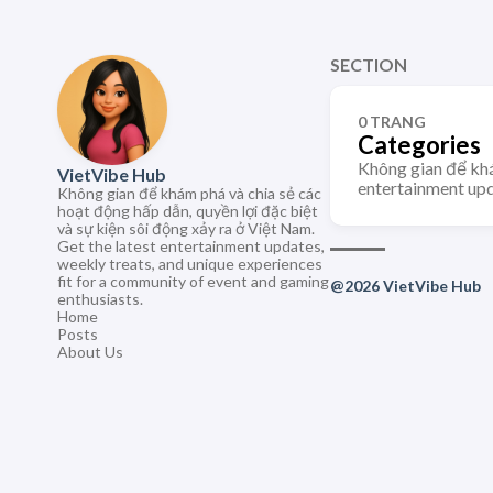
SECTION
0 TRANG
Categories
Không gian để khá
VietVibe Hub
entertainment upd
Không gian để khám phá và chia sẻ các
hoạt động hấp dẫn, quyền lợi đặc biệt
và sự kiện sôi động xảy ra ở Việt Nam.
Get the latest entertainment updates,
weekly treats, and unique experiences
fit for a community of event and gaming
@2026 VietVibe Hub
enthusiasts.
Home
Posts
About Us