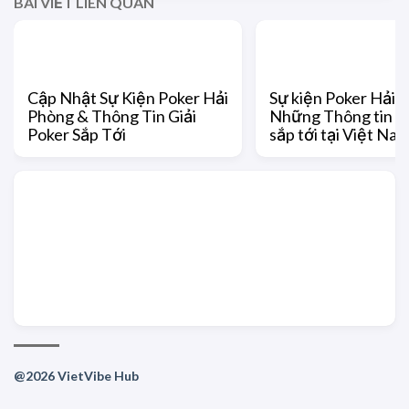
BÀI VIẾT LIÊN QUAN
Cập Nhật Sự Kiện Poker Hải
Sự kiện Poker Hải 
Phòng & Thông Tin Giải
Những Thông tin gi
Poker Sắp Tới
sắp tới tại Việt Na
@2026 VietVibe Hub