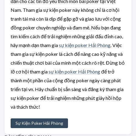
dẫn cho các tín đồ yêu thích môn bài poker tại Việt
Nam. Tham gia sự kiện poker này không chỉ là cơ hội
tranh tài mà còn là dịp để gặp gỡ và giao lưu với cộng
đồng poker chuyên nghiệp và đam mê. Nếu bạn đang
tìm kiếm cách để trải nghiệm những giải đấu đỉnh cao,
hãy mạnh dạn tham gia
sự kiện poker Hải Phòng
. Việc
tham gia sự kiện poker là cách để nâng cao kỹ năng và
chiến thuật chơi bài của mình một cách rõ rệt. Đừng bỏ
lỡ cơ hội tham gia
sự kiện poker Hải Phòng
để trở
thành một phần của cộng đồng poker ngày càng phát
triển tại vn. Hãy chuẩn bị sẵn sàng và đăng ký tham gia
sự kiện poker để trải nghiệm những phút giây hồi hộp
và thách thức!
Sự Kiện Poker Hải Phòng