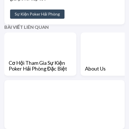
Sự Kiện Poker Hải Phòng
BÀI VIẾT LIÊN QUAN
Cơ Hội Tham Gia Sự Kiện
Poker Hải Phòng Đặc Biệt
About Us